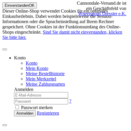
Cannondale-Versand.de ist
Einverstanden
OK
ein Geschäftsfeld von
Dieser Online-Shop verwendet Cookies für ein optimales
Wheelsports Dressler e.K.
Einkaufserlebnis. Dabei werden beispielsweise die Session-
Informationen oder die Spracheinstellung auf Ihrem Rechner
gespeichert. Ohne Cookies ist der Funktionsumfang des Online-
Shops eingeschränkt.
Sind Sie damit nicht einverstanden, klicken
Sie bitte hier.
Konto
Konto
Mein Konto
Meine Bestellhistorie
Mein Merkzettel
Meine Zahlungsarten
Anmelden
?
Passwort merken
Registrieren
Anmelden